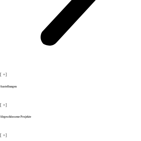
[
+]
Austellungen
[
+]
Abgeschlossene Projekte
[
+]