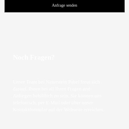
Noch Fragen?
Unser Team bei Naturstein Pabel freut sich
darauf, Ihnen bei all Ihren Fragen und
Anliegen behilflich zu sein. Sie können uns
telefonisch, per E-Mail oder über unser
Kontaktformular auf der Webseite erreichen.