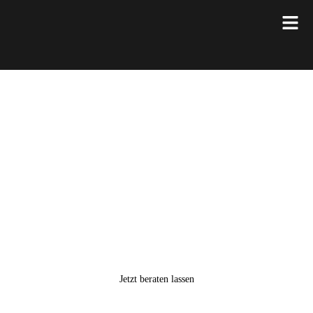
Etile Fliesen – Innovative Designs
und Qualität aus einer starken
Partnerschaft
Jetzt beraten lassen