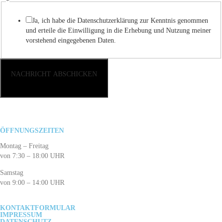
Kommentar
*
Ort
Ja, ich habe die Datenschutzerklärung zur Kenntnis genommen
Name
und erteile die Einwilligung in die Erhebung und Nutzung meiner
vorstehend eingegebenen Daten.
NACHRICHT ABSCHICKEN
ÖFFNUNGSZEITEN
Montag – Freitag
von 7:30 – 18:00 UHR
Samstag
von 9:00 – 14:00 UHR
KONTAKTFORMULAR
IMPRESSUM
DATENSCHUTZ