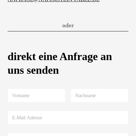
oder
direkt eine Anfrage an
uns senden
N
a
m
Vorname
Nachname
e
E
*
-
M
a
P