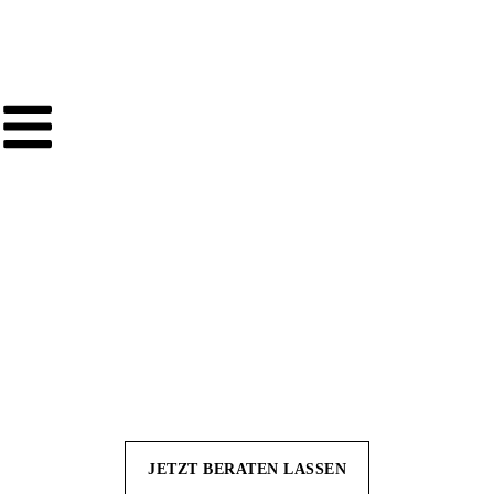
Mit Naturstein-Verblendern
schaffen Sie zeitlose
Wandgestaltungen
Erleben Sie Naturstein-Verblendern
hautnah in unserer 500m² Ausstellung
JETZT BERATEN LASSEN